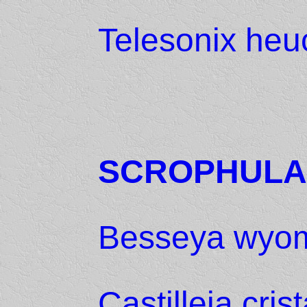
Telesonix heu
SCROPHULA
Besseya wyom
Castilleja crist