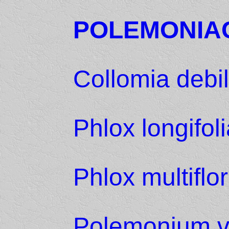
POLEMONIA
Collomia debil
Phlox longifol
Phlox multiflo
Polemonium v