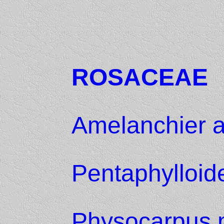
ROSACEAE
Amelanchier al
Pentaphylloid
Physocarpus 