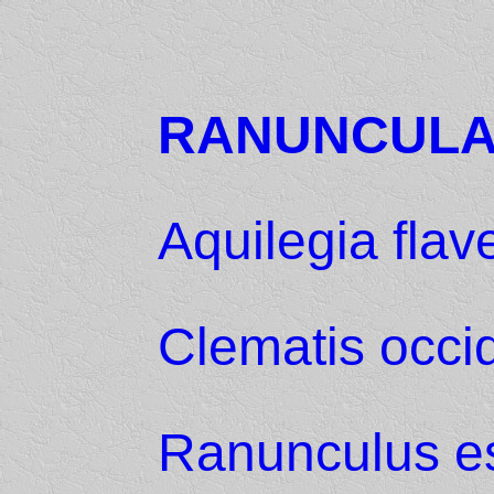
RANUNCUL
Aquilegia fla
Clematis occid
Ranunculus es