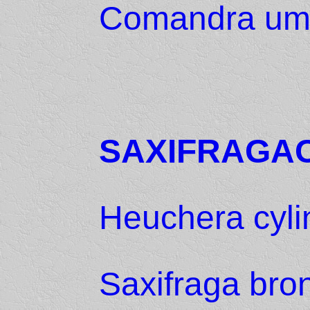
Comandra umb
SAXIFRAGA
Heuchera cyli
Saxifraga bron