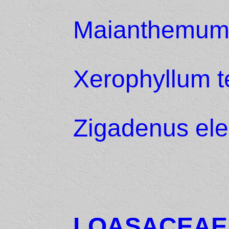
Maianthemum 
Xerophyllum 
Zigadenus el
LOASACEAE